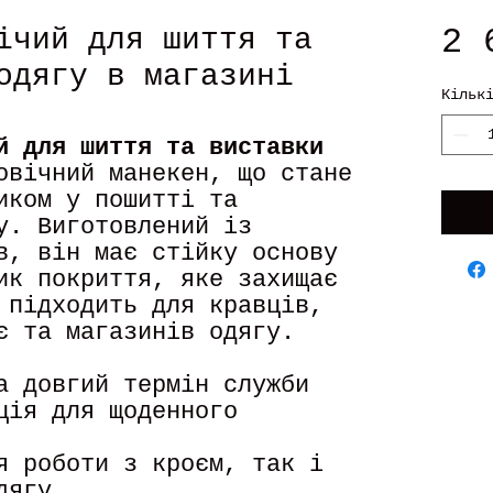
2 
ічий для шиття та
одягу в магазині
Кільк
й для шиття та виставки
овічний манекен, що стане
иком у пошитті та
у. Виготовлений із
в, він має стійку основу
ик покриття, яке захищає
 підходить для кравців,
є та магазинів одягу.
а довгий термін служби
ція для щоденного
я роботи з кроєм, так і
дягу