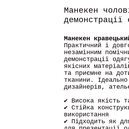
Манекен чолов
демонстрації 
Манекен кравецьки
Практичний і довг
незамінним помічн
демонстрації одяг
якісних матеріалі
та приємне на дот
тканини. Ідеально
дизайнерів, атель
✔ Висока якість т
✔ Стійка конструк
використання
✔ Підходить як дл
для презентації о