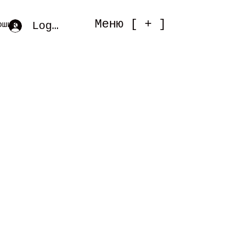
Меню [ + ]
Log In
ошик