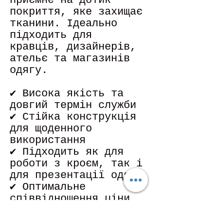
приємне на дотик
покриття, яке захищає
тканини. Ідеально
підходить для
кравців, дизайнерів,
ательє та магазинів
одягу.
✔ Висока якість та
довгий термін служби
✔ Стійка конструкція
для щоденного
використання
✔ Підходить як для
роботи з кроєм, так і
для презентації одягу
✔ Оптимальне
співвідношення ціни
та якості