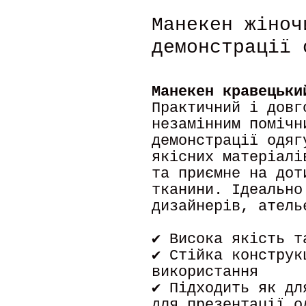
Манекен жіноч
демонстрації 
Манекен кравецьки
Практичний і довг
незамінним помічн
демонстрації одяг
якісних матеріалі
та приємне на дот
тканини. Ідеально
дизайнерів, атель
✔ Висока якість т
✔ Стійка конструк
використання
✔ Підходить як дл
для презентації о