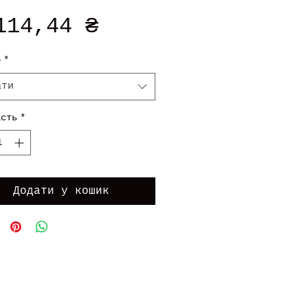
Ціна
114,44 ₴
р
*
ати
ість
*
Додати у кошик