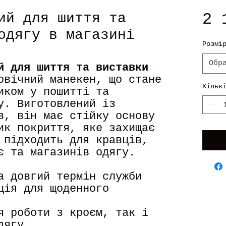
2 
ий для шиття та
одягу в магазині
Розмі
Обр
й для шиття та виставки
овічний манекен, що стане
Кільк
иком у пошитті та
у. Виготовлений із
в, він має стійку основу
ик покриття, яке захищає
 підходить для кравців,
є та магазинів одягу.
а довгий термін служби
ція для щоденного
я роботи з кроєм, так і
дягу