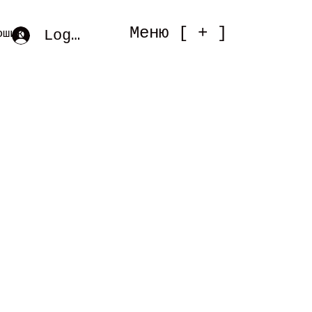
Меню [ + ]
Log In
ошик