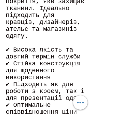
покриття, яке захищає
тканини. Ідеально
підходить для
кравців, дизайнерів,
ательє та магазинів
одягу.
✔ Висока якість та
довгий термін служби
✔ Стійка конструкція
для щоденного
використання
✔ Підходить як для
роботи з кроєм, так і
для презентації одягу
✔ Оптимальне
співвідношення ціни
та якості