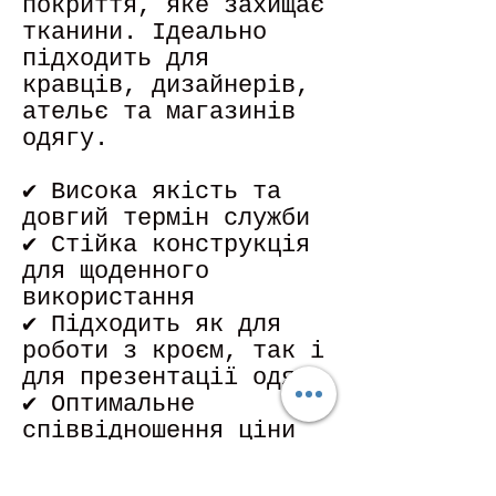
покриття, яке захищає
тканини. Ідеально
підходить для
кравців, дизайнерів,
ательє та магазинів
одягу.
✔ Висока якість та
довгий термін служби
✔ Стійка конструкція
для щоденного
використання
✔ Підходить як для
роботи з кроєм, так і
для презентації одягу
✔ Оптимальне
співвідношення ціни
та якості