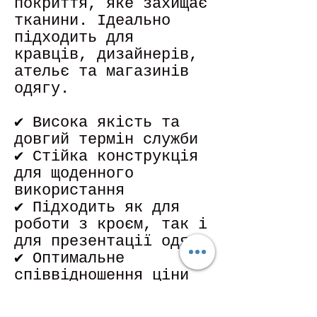
покриття, яке захищає
тканини. Ідеально
підходить для
кравців, дизайнерів,
ательє та магазинів
одягу.
✔ Висока якість та
довгий термін служби
✔ Стійка конструкція
для щоденного
використання
✔ Підходить як для
роботи з кроєм, так і
для презентації одягу
✔ Оптимальне
співвідношення ціни
та якості