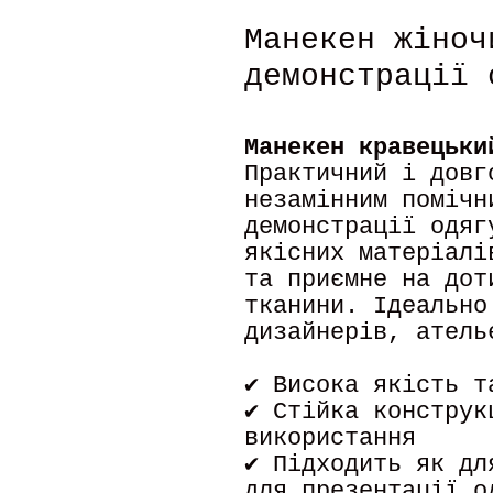
Манекен жіноч
демонстрації 
Манекен кравецьки
Практичний і довг
незамінним помічн
демонстрації одяг
якісних матеріалі
та приємне на дот
тканини. Ідеально
дизайнерів, атель
✔ Висока якість т
✔ Стійка конструк
використання
✔ Підходить як дл
для презентації о