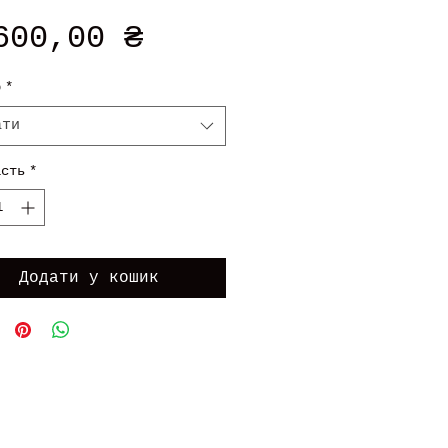
Ціна
600,00 ₴
р
*
ати
ість
*
Додати у кошик