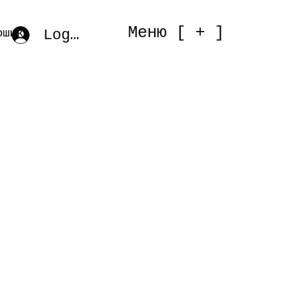
Меню [ + ]
Log In
ошик