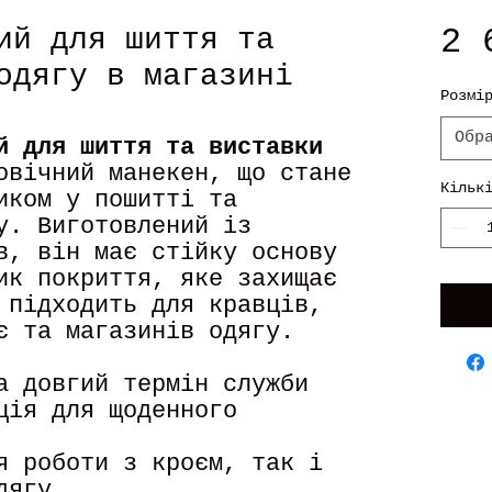
2 
ий для шиття та
одягу в магазині
Розмі
Обр
й для шиття та виставки
овічний манекен, що стане
Кільк
иком у пошитті та
у. Виготовлений із
в, він має стійку основу
ик покриття, яке захищає
 підходить для кравців,
є та магазинів одягу.
а довгий термін служби
ція для щоденного
я роботи з кроєм, так і
дягу