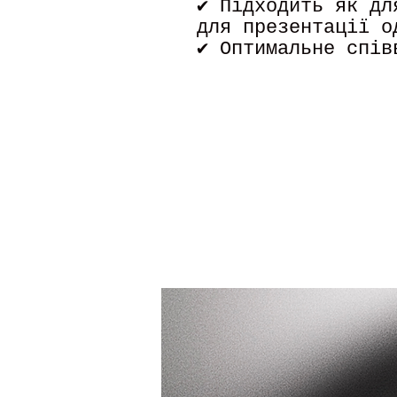
✔ Підходить як дл
для презентації о
✔ Оптимальне спів