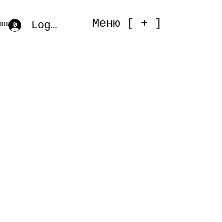
Меню [ + ]
Log In
ошик