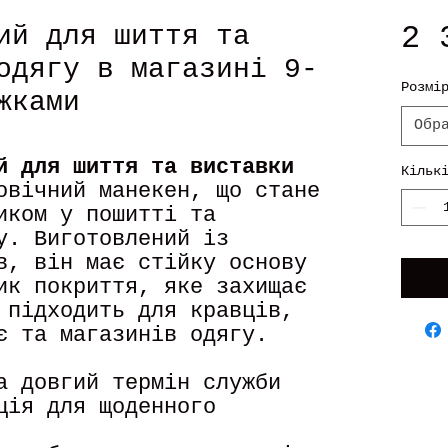
2 
ий для шиття та
одягу в магазині 9-
Розмі
жками
Обр
й для шиття та виставки
Кільк
овічний манекен, що стане
иком у пошитті та
у. Виготовлений із
в, він має стійку основу
ик покриття, яке захищає
 підходить для кравців,
є та магазинів одягу.
а довгий термін служби
ція для щоденного