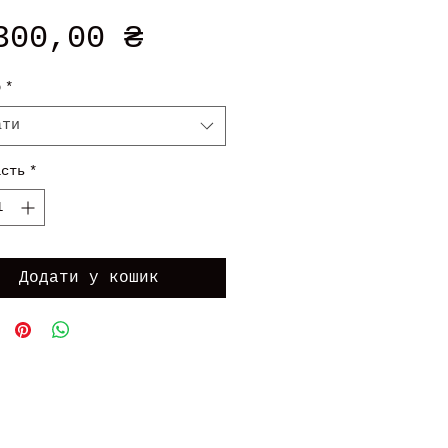
Ціна
300,00 ₴
р
*
ати
ість
*
Додати у кошик