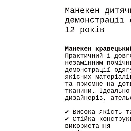
Манекен дитяч
демонстрації 
12 років
Манекен кравецьки
Практичний і довг
незамінним помічн
демонстрації одяг
якісних матеріалі
та приємне на дот
тканини. Ідеально
дизайнерів, атель
✔ Висока якість т
✔ Стійка конструк
використання