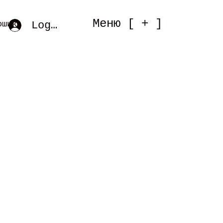
Меню [ + ]
Log In
ошик