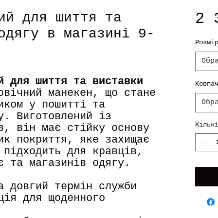
2 
ий для шиття та
одягу в магазині 9-
Розмі
Обр
й для шиття та виставки
Ковпа
овічний манекен, що стане
Обр
иком у пошитті та
у. Виготовлений із
Кільк
в, він має стійку основу
ик покриття, яке захищає
 підходить для кравців,
є та магазинів одягу.
а довгий термін служби
ція для щоденного