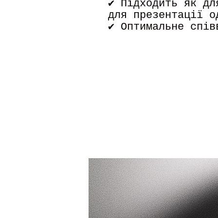
✔ Підходить як дл
для презентації о
✔ Оптимальне спів