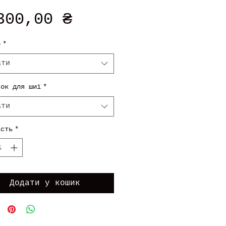
Ціна
300,00 ₴
р
*
ати
чок для шиї
*
ати
ість
*
Додати у кошик