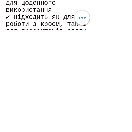
для щоденного
використання
✔ Підходить як для
роботи з кроєм, так і
для презентації одягу
✔ Оптимальне
співвідношення ціни
та якості
Поки що немає відгуків
Поділіться думками. Залиште перший
відгук.
Залишити відгук